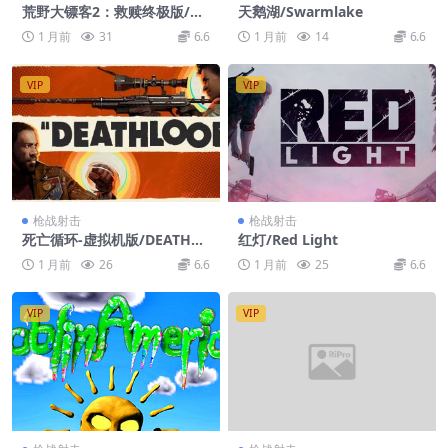
荒野大镖客2：救赎终极版/大
天鹅湖/Swarmlake
表哥2/Red Dead Redemptio
1 月前
31
6.6
1 月前
14
6.6
n 2: Ultimate Edition
VIP
VIP
枪战射击
枪战射击
死亡循环-虚拟机版/DEATHLO
红灯/Red Light
OP HYPERVISOR
1 月前
26
6.6
1 月前
25
6.6
VIP
VIP