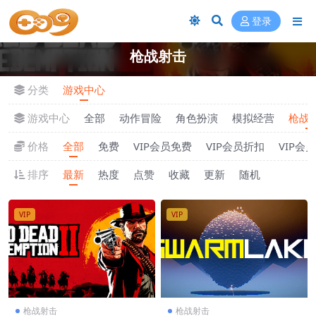
登录
枪战射击
分类
游戏中心
游戏中心
全部
动作冒险
角色扮演
模拟经营
枪战
价格
全部
免费
VIP会员免费
VIP会员折扣
VIP会
排序
最新
热度
点赞
收藏
更新
随机
VIP
VIP
枪战射击
枪战射击