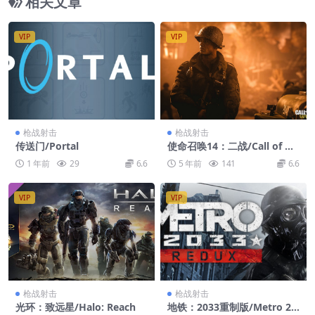
相关文章
VIP
VIP
枪战射击
枪战射击
传送门/Portal
使命召唤14：二战/Call of Du
ty 14：WWII
1 年前
29
6.6
5 年前
141
6.6
VIP
VIP
枪战射击
枪战射击
光环：致远星/Halo: Reach
地铁：2033重制版/Metro 20