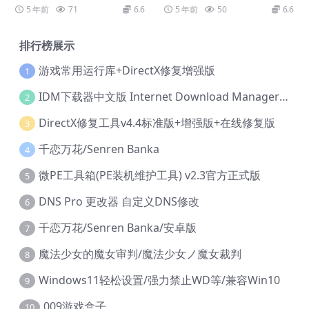
33 Redux
5 年前
71
6.6
5 年前
50
6.6
排行榜展示
游戏常用运行库+DirectX修复增强版
1
IDM下载器中文版 Internet Download Manager v6.42.36 IDM
2
DirectX修复工具v4.4标准版+增强版+在线修复版
3
千恋万花/Senren Banka
4
微PE工具箱(PE装机维护工具) v2.3官方正式版
5
DNS Pro 更改器 自定义DNS修改
6
千恋万花/Senren Banka/安卓版
7
魔法少女的魔女审判/魔法少女ノ魔女裁判
8
Windows11轻松设置/强力禁止WD等/兼容Win10
9
009游戏盒子
10