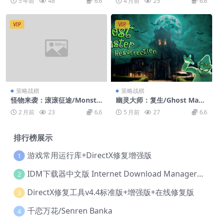
5 年前
48
6.6
4 月前
25
6.6
VIP
VIP
策略战棋
策略战棋
怪物来袭：滚滚征途/Monste
幽灵大师：复生/Ghost Mast
rs are Coming! Rock
er: Resurrection
2 月前
23
6.6
5 月前
27
6.6
排行榜展示
游戏常用运行库+DirectX修复增强版
1
IDM下载器中文版 Internet Download Manager v6.42.36 IDM
2
DirectX修复工具v4.4标准版+增强版+在线修复版
3
千恋万花/Senren Banka
4