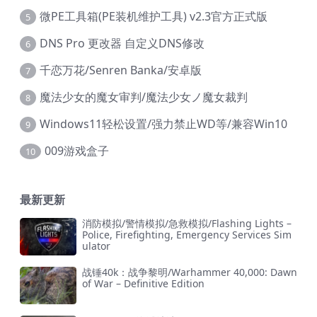
微PE工具箱(PE装机维护工具) v2.3官方正式版
5
DNS Pro 更改器 自定义DNS修改
6
千恋万花/Senren Banka/安卓版
7
魔法少女的魔女审判/魔法少女ノ魔女裁判
8
Windows11轻松设置/强力禁止WD等/兼容Win10
9
009游戏盒子
10
最新更新
消防模拟/警情模拟/急救模拟/Flashing Lights –
Police, Firefighting, Emergency Services Sim
ulator
战锤40k：战争黎明/Warhammer 40,000: Dawn
of War – Definitive Edition