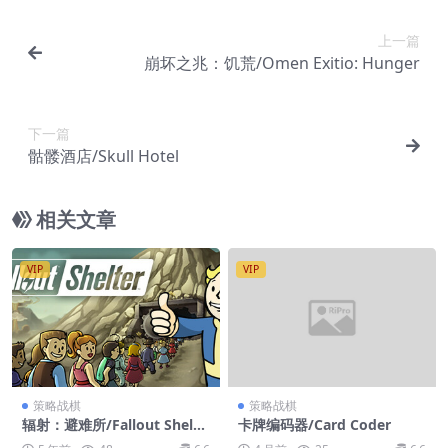
上一篇
崩坏之兆：饥荒/Omen Exitio: Hunger
下一篇
骷髅酒店/Skull Hotel
相关文章
VIP
VIP
策略战棋
策略战棋
辐射：避难所/Fallout Shelte
卡牌编码器/Card Coder
r