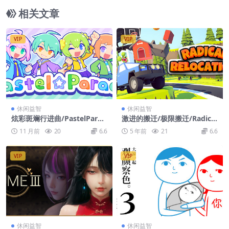
相关文章
VIP
VIP
休闲益智
休闲益智
炫彩斑斓行进曲/PastelParad
激进的搬迁/极限搬迁/Radical
e
Relocation
11 月前
20
6.6
5 年前
21
6.6
VIP
VIP
休闲益智
休闲益智