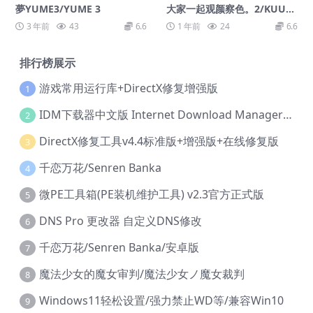
夢YUME3/YUME 3
大家一起观颜察色。2/KUUKI
YOMI 2: Consider It More!
3 年前
43
6.6
1 年前
24
6.6
– New Era
排行榜展示
游戏常用运行库+DirectX修复增强版
1
IDM下载器中文版 Internet Download Manager v6.42.36 IDM
2
DirectX修复工具v4.4标准版+增强版+在线修复版
3
千恋万花/Senren Banka
4
微PE工具箱(PE装机维护工具) v2.3官方正式版
5
DNS Pro 更改器 自定义DNS修改
6
千恋万花/Senren Banka/安卓版
7
魔法少女的魔女审判/魔法少女ノ魔女裁判
8
Windows11轻松设置/强力禁止WD等/兼容Win10
9