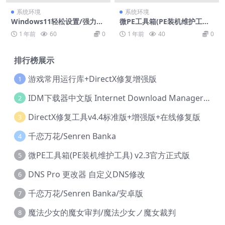
系统环境
系统环境
Windows11轻松设置/强力禁
微PE工具箱(PE装机维护工具)
止WD等/兼容Win10
v2.3官方正式版
1 年前
60
0
1 年前
40
0
排行榜展示
游戏常用运行库+DirectX修复增强版
1
IDM下载器中文版 Internet Download Manager v6.42.36 IDM
2
DirectX修复工具v4.4标准版+增强版+在线修复版
3
千恋万花/Senren Banka
4
微PE工具箱(PE装机维护工具) v2.3官方正式版
5
DNS Pro 更改器 自定义DNS修改
6
千恋万花/Senren Banka/安卓版
7
魔法少女的魔女审判/魔法少女ノ魔女裁判
8