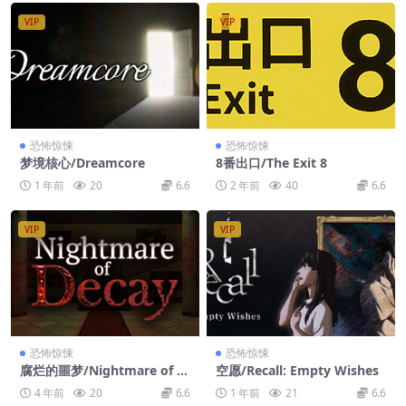
VIP
VIP
恐怖惊悚
恐怖惊悚
梦境核心/Dreamcore
8番出口/The Exit 8
1 年前
20
6.6
2 年前
40
6.6
VIP
VIP
恐怖惊悚
恐怖惊悚
腐烂的噩梦/Nightmare of D
空愿/Recall: Empty Wishes
ecay
4 年前
20
6.6
1 年前
21
6.6