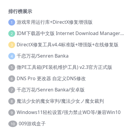
排行榜展示
游戏常用运行库+DirectX修复增强版
1
IDM下载器中文版 Internet Download Manager v6.42.36 IDM
2
DirectX修复工具v4.4标准版+增强版+在线修复版
3
千恋万花/Senren Banka
4
微PE工具箱(PE装机维护工具) v2.3官方正式版
5
DNS Pro 更改器 自定义DNS修改
6
千恋万花/Senren Banka/安卓版
7
魔法少女的魔女审判/魔法少女ノ魔女裁判
8
Windows11轻松设置/强力禁止WD等/兼容Win10
9
009游戏盒子
10