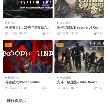
枪战射击
枪战射击
网络奇兵2：25周年重制版/Sy
创伤宝藏3/Treasure of Cutu
stem Shock 2: 25th Annive
ma 3rd
1 年前
27
6.6
5 年前
32
6.6
rsary Remaster
VIP
VIP
枪战射击
枪战射击
寻血猎犬/Bloodhound
光环：致远星/Halo: Reach
2 年前
48
6.6
5 年前
71
6.6
排行榜展示