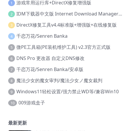
游戏常用运行库+DirectX修复增强版
1
IDM下载器中文版 Internet Download Manager v6.42.36 IDM
2
DirectX修复工具v4.4标准版+增强版+在线修复版
3
千恋万花/Senren Banka
4
微PE工具箱(PE装机维护工具) v2.3官方正式版
5
DNS Pro 更改器 自定义DNS修改
6
千恋万花/Senren Banka/安卓版
7
魔法少女的魔女审判/魔法少女ノ魔女裁判
8
Windows11轻松设置/强力禁止WD等/兼容Win10
9
009游戏盒子
10
最新更新