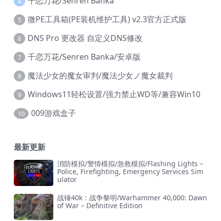
千恋万花/Senren Banka
4
微PE工具箱(PE装机维护工具) v2.3官方正式版
5
DNS Pro 更改器 自定义DNS修改
6
千恋万花/Senren Banka/安卓版
7
魔法少女的魔女审判/魔法少女ノ魔女裁判
8
Windows11轻松设置/强力禁止WD等/兼容Win10
9
009游戏盒子
10
最新更新
消防模拟/警情模拟/急救模拟/Flashing Lights –
Police, Firefighting, Emergency Services Sim
ulator
战锤40k：战争黎明/Warhammer 40,000: Dawn
of War – Definitive Edition