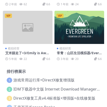
OY OF PROGRAMMING – S
2 年前
62
6.6
1 年前
24
6.6
oftware Engineering Simul
ator
VIP
VIP
模拟经营
模拟经营
艾米丽走了<3/Emily is Away
常青：山区生活模拟器/Everg
<3
reen – Mountain Life Simul
5 年前
22
6.6
3 年前
20
6.6
ator
排行榜展示
游戏常用运行库+DirectX修复增强版
1
IDM下载器中文版 Internet Download Manager v6.42.36 IDM
2
DirectX修复工具v4.4标准版+增强版+在线修复版
3