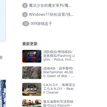
魔法少女的魔女审判/魔法少女ノ魔女裁判
8
Windows11轻松设置/强力禁止WD等/兼容Win10
9
009游戏盒子
10
最新更新
消防模拟/警情模拟/
急救模拟/Flashing Li
发
ghts – Police, Firefi
ghting, Emergency
Services Simulator
战锤40k：战争黎明/
Warhammer 40,00
0: Dawn of War – D
efinitive Edition
S.A.N.D.Y.：海滩清洁
工/S.A.N.D.Y. – Beac
h Cleaner
极乐迪斯科导演剪辑
版/Disco Elysium –