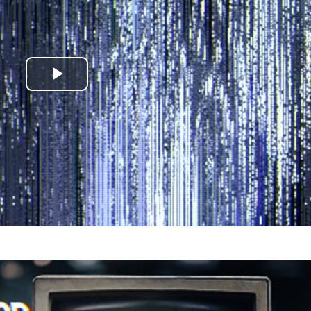
Play
Video