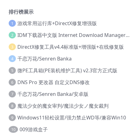
排行榜展示
游戏常用运行库+DirectX修复增强版
1
IDM下载器中文版 Internet Download Manager v6.42.36 IDM
2
DirectX修复工具v4.4标准版+增强版+在线修复版
3
千恋万花/Senren Banka
4
微PE工具箱(PE装机维护工具) v2.3官方正式版
5
DNS Pro 更改器 自定义DNS修改
6
千恋万花/Senren Banka/安卓版
7
魔法少女的魔女审判/魔法少女ノ魔女裁判
8
Windows11轻松设置/强力禁止WD等/兼容Win10
9
009游戏盒子
10