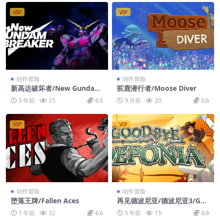
VIP
VIP
动作冒险
动作冒险
新高达破坏者/New Gundam
驼鹿潜行者/Moose Diver
Breaker
5 年前
25
6.6
9 月前
20
6.6
VIP
VIP
动作冒险
动作冒险
堕落王牌/Fallen Aces
再见德波尼亚/德波尼亚3/Goo
dbye Deponia
1 年前
32
6.6
5 年前
15
6.6