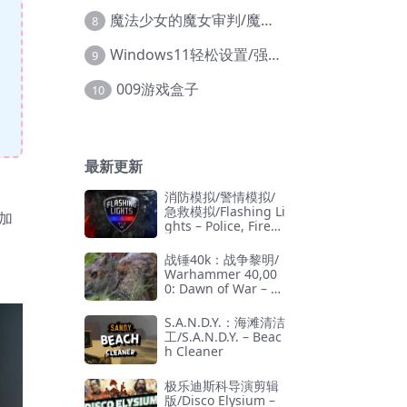
魔法少女的魔女审判/魔法少女ノ魔女裁判
8
Windows11轻松设置/强力禁止WD等/兼容Win10
9
009游戏盒子
10
最新更新
消防模拟/警情模拟/
急救模拟/Flashing Li
加
ghts – Police, Firefi
ghting, Emergency
Services Simulator
战锤40k：战争黎明/
Warhammer 40,00
0: Dawn of War – D
efinitive Edition
S.A.N.D.Y.：海滩清洁
工/S.A.N.D.Y. – Beac
h Cleaner
极乐迪斯科导演剪辑
版/Disco Elysium –