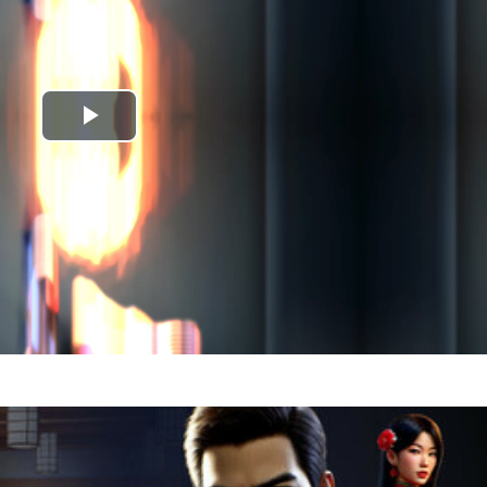
Play
Video