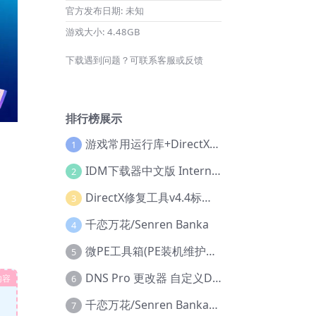
官方发布日期:
未知
游戏大小:
4.48GB
下载遇到问题？可联系客服或反馈
排行榜展示
游戏常用运行库+DirectX修复增强版
1
IDM下载器中文版 Internet Download Manager v6.42.36 IDM
2
DirectX修复工具v4.4标准版+增强版+在线修复版
3
千恋万花/Senren Banka
4
微PE工具箱(PE装机维护工具) v2.3官方正式版
5
DNS Pro 更改器 自定义DNS修改
内容
6
千恋万花/Senren Banka/安卓版
7