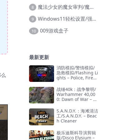
魔法少女的魔女审判/魔法少女ノ魔女裁判
8
Windows11轻松设置/强力禁止WD等/兼容Win10
9
009游戏盒子
10
最新更新
消防模拟/警情模拟/
急救模拟/Flashing Li
那么
ghts – Police, Firefi
ghting, Emergency
Services Simulator
战锤40k：战争黎明/
Warhammer 40,00
0: Dawn of War – D
efinitive Edition
S.A.N.D.Y.：海滩清洁
工/S.A.N.D.Y. – Beac
h Cleaner
极乐迪斯科导演剪辑
版/Disco Elysium –