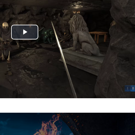
Play
Video