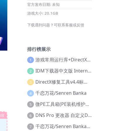
官方发布日期:
未知
游戏大小:
20.1GB
下载遇到问题？可联系客服或反馈
排行榜展示
游戏常用运行库+DirectX修复增强版
1
IDM下载器中文版 Internet Download Manager v6.42.36 IDM
2
DirectX修复工具v4.4标准版+增强版+在线修复版
3
千恋万花/Senren Banka
4
微PE工具箱(PE装机维护工具) v2.3官方正式版
5
DNS Pro 更改器 自定义DNS修改
内容
6
千恋万花/Senren Banka/安卓版
7