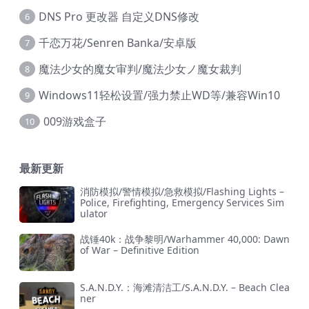
DNS Pro 更改器 自定义DNS修改
6
千恋万花/Senren Banka/安卓版
7
魔法少女的魔女审判/魔法少女ノ魔女裁判
8
Windows11轻松设置/强力禁止WD等/兼容Win10
9
009游戏盒子
10
最新更新
消防模拟/警情模拟/急救模拟/Flashing Lights –
Police, Firefighting, Emergency Services Sim
ulator
战锤40k：战争黎明/Warhammer 40,000: Dawn
of War – Definitive Edition
S.A.N.D.Y.：海滩清洁工/S.A.N.D.Y. – Beach Clea
ner