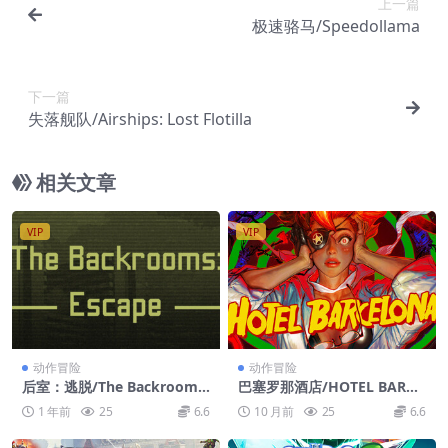
上一篇
极速骆马/Speedollama
下一篇
失落舰队/Airships: Lost Flotilla
相关文章
VIP
VIP
动作冒险
动作冒险
后室：逃脱/The Backrooms:
巴塞罗那酒店/HOTEL BARCE
Escape
LONA
1 年前
25
6.6
10 月前
25
6.6