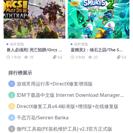
VIP
VIP
动作冒险
动作冒险
兽人必须死! 死亡陷阱/Orcs M
蓝精灵2：绿石之囚/The Smu
ust Die! Deathtrap
rfs 2 – The Prisoner of the
1 年前
39
6.6
3 年前
20
6.6
Green Stone
排行榜展示
游戏常用运行库+DirectX修复增强版
1
IDM下载器中文版 Internet Download Manager v6.42.36 IDM
2
DirectX修复工具v4.4标准版+增强版+在线修复版
3
千恋万花/Senren Banka
4
微PE工具箱(PE装机维护工具) v2.3官方正式版
5