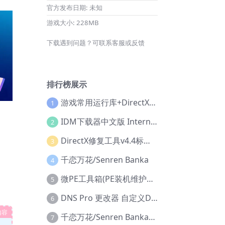
官方发布日期:
未知
游戏大小:
228MB
下载遇到问题？可联系客服或反馈
排行榜展示
游戏常用运行库+DirectX修复增强版
1
IDM下载器中文版 Internet Download Manager v6.42.36 IDM
2
DirectX修复工具v4.4标准版+增强版+在线修复版
3
千恋万花/Senren Banka
4
微PE工具箱(PE装机维护工具) v2.3官方正式版
5
DNS Pro 更改器 自定义DNS修改
6
内容
千恋万花/Senren Banka/安卓版
7