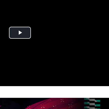
Play
Video