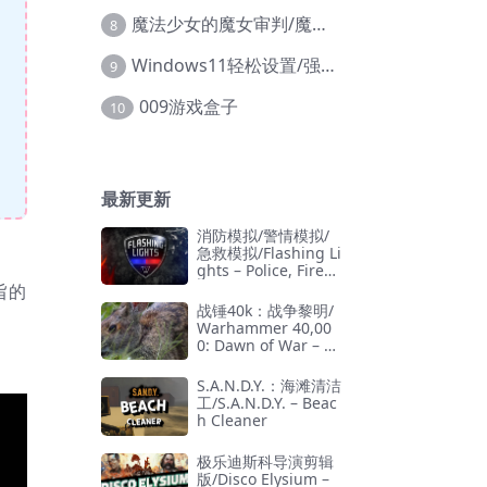
魔法少女的魔女审判/魔法少女ノ魔女裁判
8
Windows11轻松设置/强力禁止WD等/兼容Win10
9
009游戏盒子
10
最新更新
消防模拟/警情模拟/
急救模拟/Flashing Li
ghts – Police, Firefi
ghting, Emergency
宗旨的
Services Simulator
战锤40k：战争黎明/
Warhammer 40,00
0: Dawn of War – D
efinitive Edition
S.A.N.D.Y.：海滩清洁
工/S.A.N.D.Y. – Beac
h Cleaner
极乐迪斯科导演剪辑
版/Disco Elysium –