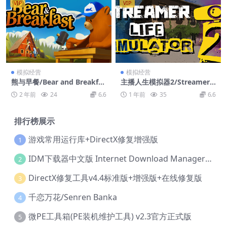
VIP
VIP
模拟经营
模拟经营
熊与早餐/Bear and Breakfas
主播人生模拟器2/Streamer L
t
ife Simulator 2
2 年前
24
6.6
1 年前
35
6.6
排行榜展示
游戏常用运行库+DirectX修复增强版
1
IDM下载器中文版 Internet Download Manager v6.42.36 IDM
2
DirectX修复工具v4.4标准版+增强版+在线修复版
3
千恋万花/Senren Banka
4
微PE工具箱(PE装机维护工具) v2.3官方正式版
5