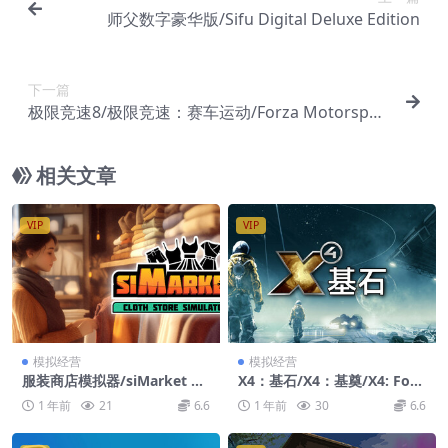
师父数字豪华版/Sifu Digital Deluxe Edition
下一篇
极限竞速8/极限竞速：赛车运动/Forza Motorspor
t
相关文章
VIP
VIP
模拟经营
模拟经营
服装商店模拟器/siMarket Cl
X4：基石/X4：基奠/X4: Fou
oth Store Simulator
ndations
1 年前
21
6.6
1 年前
30
6.6