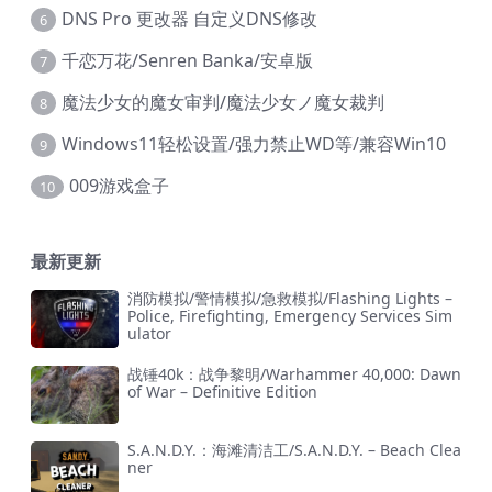
DNS Pro 更改器 自定义DNS修改
6
千恋万花/Senren Banka/安卓版
7
魔法少女的魔女审判/魔法少女ノ魔女裁判
8
Windows11轻松设置/强力禁止WD等/兼容Win10
9
009游戏盒子
10
最新更新
消防模拟/警情模拟/急救模拟/Flashing Lights –
Police, Firefighting, Emergency Services Sim
ulator
战锤40k：战争黎明/Warhammer 40,000: Dawn
of War – Definitive Edition
S.A.N.D.Y.：海滩清洁工/S.A.N.D.Y. – Beach Clea
ner