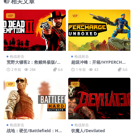
相关文章
VIP
VIP
枪战射击
枪战射击
荒野大镖客2：救赎终极版/Re
超级冲锋：开箱/HYPERCHA
d Dead Redemption 2: Ulti
RGE: Unboxed
2 年前
284
6.6
1 年前
43
6.6
mate Edition
VIP
VIP
枪战射击
枪战射击
战地：硬仗/Battlefield：Har
饮魔人/Devilated