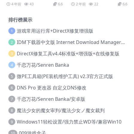
dline
4 年前
43
6.6
2 年前
22
6.6
排行榜展示
游戏常用运行库+DirectX修复增强版
1
IDM下载器中文版 Internet Download Manager v6.42.36 IDM
2
DirectX修复工具v4.4标准版+增强版+在线修复版
3
千恋万花/Senren Banka
4
微PE工具箱(PE装机维护工具) v2.3官方正式版
5
DNS Pro 更改器 自定义DNS修改
6
千恋万花/Senren Banka/安卓版
7
魔法少女的魔女审判/魔法少女ノ魔女裁判
8
Windows11轻松设置/强力禁止WD等/兼容Win10
9
009游戏盒子
10