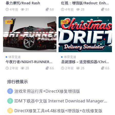
暴力摩托/Road Rash
红视：增强版/Redout: Enha
nced Edition
4 年前
31
6.6
4 年前
28
6.6
VIP
VIP
体育竞速
体育竞速
午夜行者/NIGHT-RUNNERS
圣诞漂移 – 送货模拟器/Christ
PROLOGUE
mas Drift – Delivery Simula
2 年前
28
6.6
2 年前
26
6.6
tor
排行榜展示
游戏常用运行库+DirectX修复增强版
1
IDM下载器中文版 Internet Download Manager v6.42.36 IDM
2
DirectX修复工具v4.4标准版+增强版+在线修复版
3