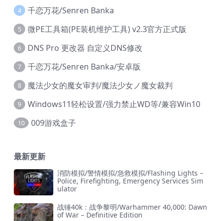
千恋万花/Senren Banka
4
微PE工具箱(PE装机维护工具) v2.3官方正式版
5
DNS Pro 更改器 自定义DNS修改
6
千恋万花/Senren Banka/安卓版
7
魔法少女的魔女审判/魔法少女ノ魔女裁判
8
Windows11轻松设置/强力禁止WD等/兼容Win10
9
009游戏盒子
10
最新更新
消防模拟/警情模拟/急救模拟/Flashing Lights –
Police, Firefighting, Emergency Services Sim
ulator
战锤40k：战争黎明/Warhammer 40,000: Dawn
of War – Definitive Edition