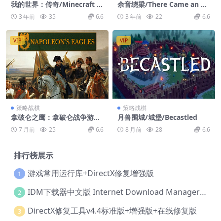
我的世界：传奇/Minecraft L
余音绕梁/There Came an Ec
egends
ho
3 年前
35
6.6
3 年前
22
6.6
VIP
VIP
策略战棋
策略战棋
拿破仑之鹰：拿破仑战争游戏/
月兽围城/城堡/Becastled
Napoleon’s Eagles: Game o
7 月前
25
6.6
8 月前
28
6.6
f the Napoleonic Wars
排行榜展示
游戏常用运行库+DirectX修复增强版
1
IDM下载器中文版 Internet Download Manager v6.42.36 IDM
2
DirectX修复工具v4.4标准版+增强版+在线修复版
3