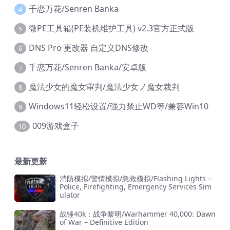
千恋万花/Senren Banka
4
微PE工具箱(PE装机维护工具) v2.3官方正式版
5
DNS Pro 更改器 自定义DNS修改
6
千恋万花/Senren Banka/安卓版
7
魔法少女的魔女审判/魔法少女ノ魔女裁判
8
Windows11轻松设置/强力禁止WD等/兼容Win10
9
009游戏盒子
10
最新更新
消防模拟/警情模拟/急救模拟/Flashing Lights –
Police, Firefighting, Emergency Services Sim
ulator
战锤40k：战争黎明/Warhammer 40,000: Dawn
of War – Definitive Edition