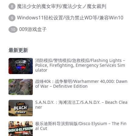
魔法少女的魔女审判/魔法少女ノ魔女裁判
8
Windows11轻松设置/强力禁止WD等/兼容Win10
9
009游戏盒子
10
最新更新
消防模拟/警情模拟/急救模拟/Flashing Lights –
Police, Firefighting, Emergency Services Sim
ulator
战锤40k：战争黎明/Warhammer 40,000: Dawn
of War – Definitive Edition
S.A.N.D.Y.：海滩清洁工/S.A.N.D.Y. – Beach Clea
ner
极乐迪斯科导演剪辑版/Disco Elysium – The Fin
al Cut