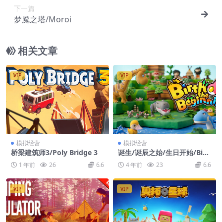
下一篇
梦魇之塔/Moroi
相关文章
VIP
VIP
模拟经营
模拟经营
桥梁建筑师3/Poly Bridge 3
诞生/诞辰之始/生日开始/Birt
hdays the Beginning
1 年前
26
6.6
4 年前
23
6.6
VIP
VIP