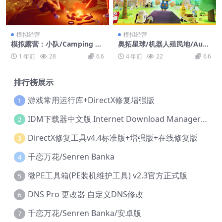
模拟经营
模拟经营
模拟露营：小队/Camping Si
奥拓星球/机器人殖民地/Auto
mulator: The Squad
nauts
1 年前
28
6.6
4 年前
22
6.6
排行榜展示
游戏常用运行库+DirectX修复增强版
1
IDM下载器中文版 Internet Download Manager v6.42.36 IDM
2
DirectX修复工具v4.4标准版+增强版+在线修复版
3
千恋万花/Senren Banka
4
微PE工具箱(PE装机维护工具) v2.3官方正式版
5
DNS Pro 更改器 自定义DNS修改
6
千恋万花/Senren Banka/安卓版
7