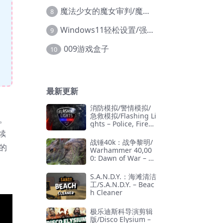
魔法少女的魔女审判/魔法少女ノ魔女裁判
8
Windows11轻松设置/强力禁止WD等/兼容Win10
9
009游戏盒子
10
最新更新
消防模拟/警情模拟/
急救模拟/Flashing Li
。
ghts – Police, Firefi
ghting, Emergency
续
Services Simulator
战锤40k：战争黎明/
的
Warhammer 40,00
0: Dawn of War – D
efinitive Edition
S.A.N.D.Y.：海滩清洁
工/S.A.N.D.Y. – Beac
h Cleaner
极乐迪斯科导演剪辑
版/Disco Elysium –