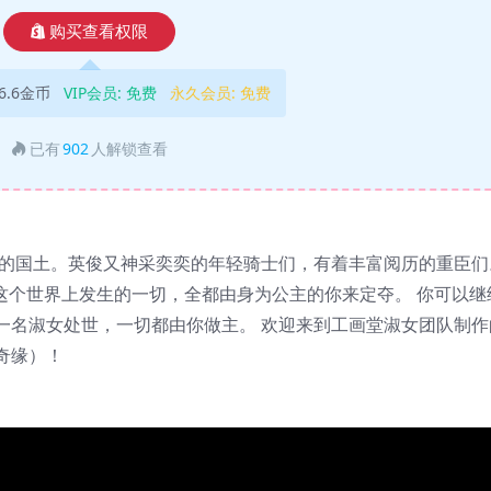
购买查看权限
6.6金币
VIP会员:
免费
永久会员:
免费
已有
902
人解锁查看
幻的国土。英俊又神采奕奕的年轻骑士们，有着丰富阅历的重臣们
这个世界上发生的一切，全都由身为公主的你来定夺。 你可以继
一名淑女处世，一切都由你做主。 欢迎来到工画堂淑女团队制作
奇缘）！