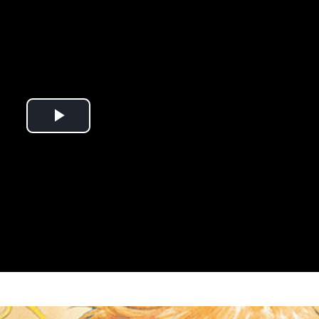
Play
Video