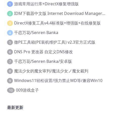
游戏常用运行库+DirectX修复增强版
1
IDM下载器中文版 Internet Download Manager v6.42.36 IDM
2
DirectX修复工具v4.4标准版+增强版+在线修复版
3
千恋万花/Senren Banka
4
微PE工具箱(PE装机维护工具) v2.3官方正式版
5
DNS Pro 更改器 自定义DNS修改
6
千恋万花/Senren Banka/安卓版
7
魔法少女的魔女审判/魔法少女ノ魔女裁判
8
Windows11轻松设置/强力禁止WD等/兼容Win10
9
009游戏盒子
10
最新更新