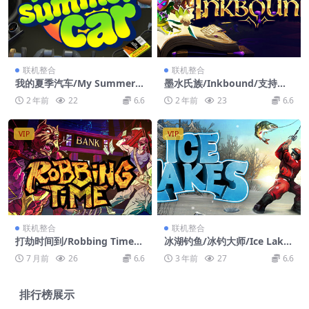
联机整合
联机整合
我的夏季汽车/My Summer C
墨水氏族/Inkbound/支持网
ar/支持网络联机
络联机
2 年前
22
6.6
2 年前
23
6.6
VIP
VIP
联机整合
联机整合
打劫时间到/Robbing Time/
冰湖钓鱼/冰钓大师/Ice Lake
支持网络联机
s/支持网络联机
7 月前
26
6.6
3 年前
27
6.6
排行榜展示