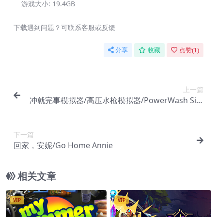
游戏大小:
19.4GB
下载遇到问题？可联系客服或反馈
分享
收藏
点赞(
1
)
上一篇
冲就完事模拟器/高压水枪模拟器/PowerWash Sim
ulator
下一篇
回家，安妮/Go Home Annie
相关文章
VIP
VIP