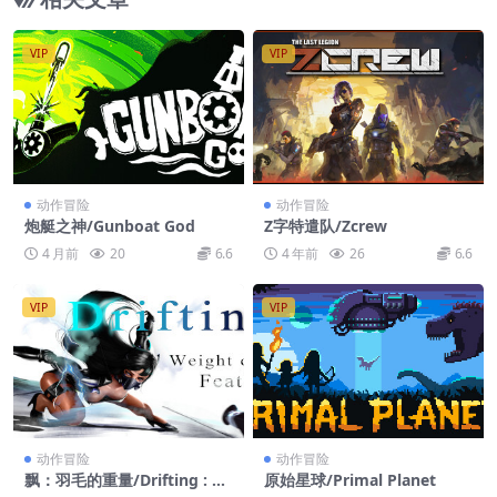
VIP
VIP
动作冒险
动作冒险
炮艇之神/Gunboat God
Z字特遣队/Zcrew
4 月前
20
6.6
4 年前
26
6.6
VIP
VIP
动作冒险
动作冒险
飘：羽毛的重量/Drifting : W
原始星球/Primal Planet