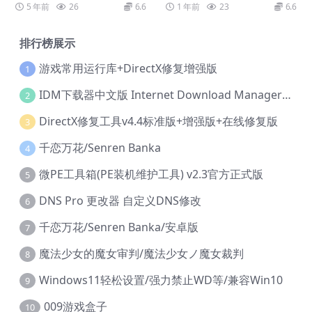
eight of Feathers
5 年前
26
6.6
1 年前
23
6.6
排行榜展示
游戏常用运行库+DirectX修复增强版
1
IDM下载器中文版 Internet Download Manager v6.42.36 IDM
2
DirectX修复工具v4.4标准版+增强版+在线修复版
3
千恋万花/Senren Banka
4
微PE工具箱(PE装机维护工具) v2.3官方正式版
5
DNS Pro 更改器 自定义DNS修改
6
千恋万花/Senren Banka/安卓版
7
魔法少女的魔女审判/魔法少女ノ魔女裁判
8
Windows11轻松设置/强力禁止WD等/兼容Win10
9
009游戏盒子
10