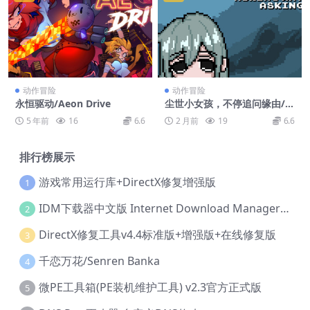
动作冒险
动作冒险
永恒驱动/Aeon Drive
尘世小女孩，不停追问缘由/Li
ttle Girl On Earth Asking W
5 年前
16
6.6
2 月前
19
6.6
hy She Asking Why
排行榜展示
游戏常用运行库+DirectX修复增强版
1
IDM下载器中文版 Internet Download Manager v6.42.36 IDM
2
DirectX修复工具v4.4标准版+增强版+在线修复版
3
千恋万花/Senren Banka
4
微PE工具箱(PE装机维护工具) v2.3官方正式版
5