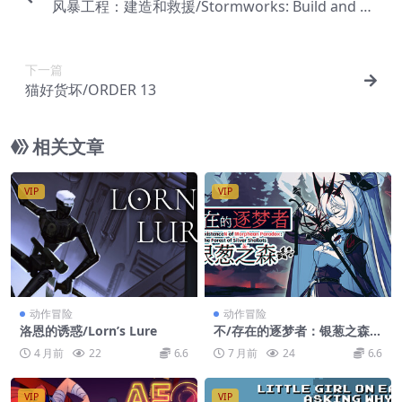
风暴工程：建造和救援/Stormworks: Build and Re
scue
下一篇
猫好货坏/ORDER 13
相关文章
VIP
VIP
动作冒险
动作冒险
洛恩的诱惑/Lorn’s Lure
不/存在的逐梦者：银葱之森/T
he NOexistenceN of Morph
4 月前
22
6.6
7 月前
24
6.6
ean Paradox : The Forest o
f Silver Shallots
VIP
VIP