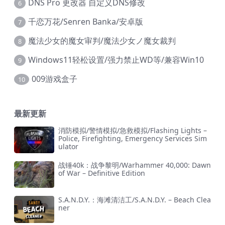
DNS Pro 更改器 自定义DNS修改
6
千恋万花/Senren Banka/安卓版
7
魔法少女的魔女审判/魔法少女ノ魔女裁判
8
Windows11轻松设置/强力禁止WD等/兼容Win10
9
009游戏盒子
10
最新更新
消防模拟/警情模拟/急救模拟/Flashing Lights –
Police, Firefighting, Emergency Services Sim
ulator
战锤40k：战争黎明/Warhammer 40,000: Dawn
of War – Definitive Edition
S.A.N.D.Y.：海滩清洁工/S.A.N.D.Y. – Beach Clea
ner