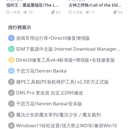
指环王：重返墨瑞亚/The Lor
古神之呼唤/Call of the Elder
d of the Rings: Return to M
Gods
1 年前
19
6.6
3 月前
17
6.6
oria
排行榜展示
游戏常用运行库+DirectX修复增强版
1
IDM下载器中文版 Internet Download Manager v6.42.36 IDM
2
DirectX修复工具v4.4标准版+增强版+在线修复版
3
千恋万花/Senren Banka
4
微PE工具箱(PE装机维护工具) v2.3官方正式版
5
DNS Pro 更改器 自定义DNS修改
6
千恋万花/Senren Banka/安卓版
7
魔法少女的魔女审判/魔法少女ノ魔女裁判
8
Windows11轻松设置/强力禁止WD等/兼容Win10
9