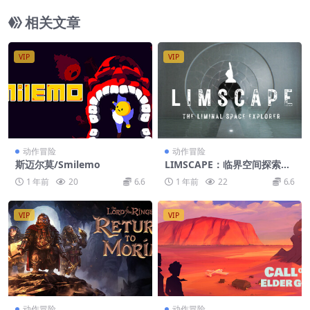
相关文章
VIP
VIP
动作冒险
动作冒险
斯迈尔莫/Smilemo
LIMSCAPE：临界空间探索者/
LIMSCAPE : THE LIMINAL S
1 年前
20
6.6
1 年前
22
6.6
PACE EXPLORER
VIP
VIP
动作冒险
动作冒险