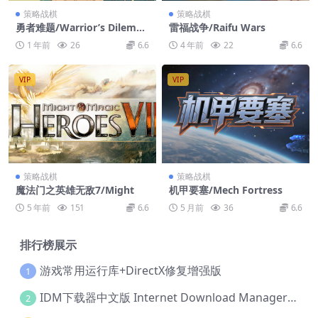
策略战棋
策略战棋
勇者难题/Warrior’s Dilemm
雷福战争/Raifu Wars
a
1 年前
26
6.6
4 年前
22
6.6
VIP
VIP
策略战棋
策略战棋
魔法门之英雄无敌7/Might
机甲要塞/Mech Fortress
5 年前
151
6.6
5 月前
36
6.6
排行榜展示
游戏常用运行库+DirectX修复增强版
1
IDM下载器中文版 Internet Download Manager v6.42.36 IDM
2