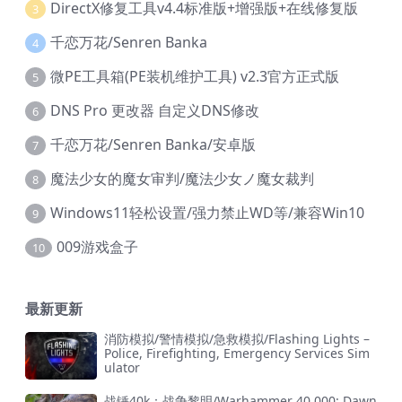
DirectX修复工具v4.4标准版+增强版+在线修复版
3
千恋万花/Senren Banka
4
微PE工具箱(PE装机维护工具) v2.3官方正式版
5
DNS Pro 更改器 自定义DNS修改
6
千恋万花/Senren Banka/安卓版
7
魔法少女的魔女审判/魔法少女ノ魔女裁判
8
Windows11轻松设置/强力禁止WD等/兼容Win10
9
009游戏盒子
10
最新更新
消防模拟/警情模拟/急救模拟/Flashing Lights –
Police, Firefighting, Emergency Services Sim
ulator
战锤40k：战争黎明/Warhammer 40,000: Dawn