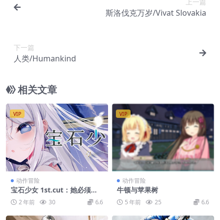
上一篇
斯洛伐克万岁/Vivat Slovakia
下一篇
人类/Humankind
相关文章
VIP
VIP
动作冒险
动作冒险
宝石少女 1st.cut：她必须灭
牛顿与苹果树
亡的原因/Putrika 1st.cut:Th
2 年前
30
6.6
5 年前
25
6.6
e Reason She Must Perish