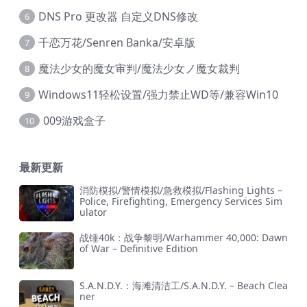
DNS Pro 更改器 自定义DNS修改
6
千恋万花/Senren Banka/安卓版
7
魔法少女的魔女审判/魔法少女ノ魔女裁判
8
Windows11轻松设置/强力禁止WD等/兼容Win10
9
009游戏盒子
10
最新更新
消防模拟/警情模拟/急救模拟/Flashing Lights –
Police, Firefighting, Emergency Services Sim
ulator
战锤40k：战争黎明/Warhammer 40,000: Dawn
of War – Definitive Edition
S.A.N.D.Y.：海滩清洁工/S.A.N.D.Y. – Beach Clea
ner