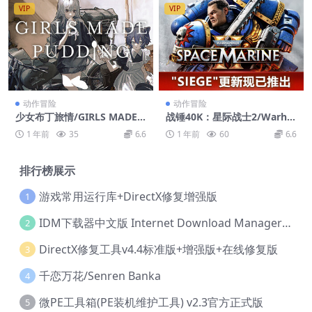
VIP
VIP
动作冒险
动作冒险
少女布丁旅情/GIRLS MADE P
战锤40K：星际战士2/Warha
UDDING
mmer 40,000: Space Marin
1 年前
35
6.6
1 年前
60
6.6
e 2
排行榜展示
游戏常用运行库+DirectX修复增强版
1
IDM下载器中文版 Internet Download Manager v6.42.36 IDM
2
DirectX修复工具v4.4标准版+增强版+在线修复版
3
千恋万花/Senren Banka
4
微PE工具箱(PE装机维护工具) v2.3官方正式版
5