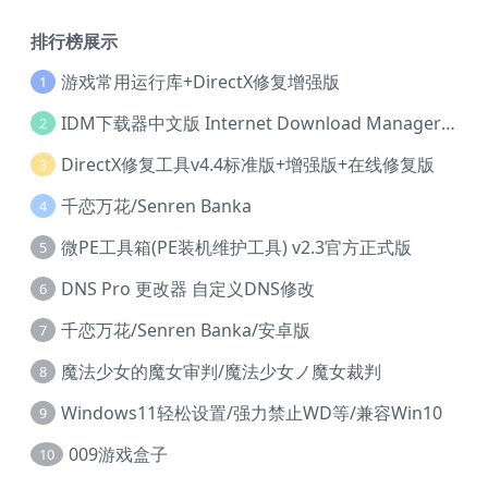
排行榜展示
游戏常用运行库+DirectX修复增强版
1
IDM下载器中文版 Internet Download Manager v6.42.36 IDM
2
DirectX修复工具v4.4标准版+增强版+在线修复版
3
千恋万花/Senren Banka
4
微PE工具箱(PE装机维护工具) v2.3官方正式版
5
DNS Pro 更改器 自定义DNS修改
6
千恋万花/Senren Banka/安卓版
7
魔法少女的魔女审判/魔法少女ノ魔女裁判
8
Windows11轻松设置/强力禁止WD等/兼容Win10
9
009游戏盒子
10