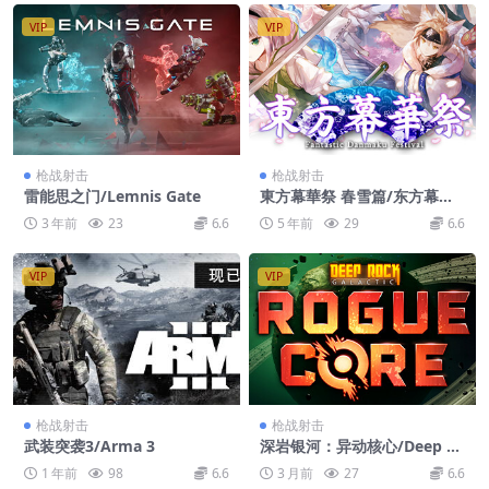
VIP
VIP
枪战射击
枪战射击
雷能思之门/Lemnis Gate
東方幕華祭 春雪篇/东方幕华
祭 春雪篇/Touhou Fantastic
3 年前
23
6.6
5 年前
29
6.6
Danmaku Festival Part II
VIP
VIP
枪战射击
枪战射击
武装突袭3/Arma 3
深岩银河：异动核心/Deep R
ock Galactic: Rogue Core
1 年前
98
6.6
3 月前
27
6.6