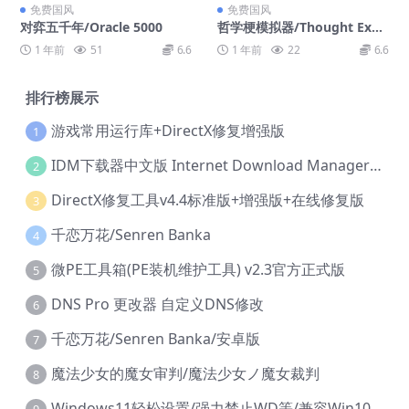
免费国风
免费国风
对弈五千年/Oracle 5000
哲学梗模拟器/Thought Expe
riment Simulator
1 年前
51
6.6
1 年前
22
6.6
排行榜展示
游戏常用运行库+DirectX修复增强版
1
IDM下载器中文版 Internet Download Manager v6.42.36 IDM
2
DirectX修复工具v4.4标准版+增强版+在线修复版
3
千恋万花/Senren Banka
4
微PE工具箱(PE装机维护工具) v2.3官方正式版
5
DNS Pro 更改器 自定义DNS修改
6
千恋万花/Senren Banka/安卓版
7
魔法少女的魔女审判/魔法少女ノ魔女裁判
8
Windows11轻松设置/强力禁止WD等/兼容Win10
9