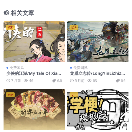
相关文章
VIP
VIP
免费国风
免费国风
少侠的江湖/My Tale Of XiaK
龙胤立志传/LongYinLiZhiZh
e
uan
7 月前
46
6.6
5 月前
63
6.6
VIP
VIP