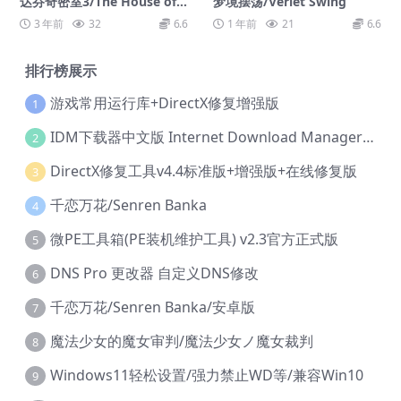
达芬奇密室3/The House of
梦境摆荡/Verlet Swing
Da Vinci 3
3 年前
32
6.6
1 年前
21
6.6
排行榜展示
游戏常用运行库+DirectX修复增强版
1
IDM下载器中文版 Internet Download Manager v6.42.36 IDM
2
DirectX修复工具v4.4标准版+增强版+在线修复版
3
千恋万花/Senren Banka
4
微PE工具箱(PE装机维护工具) v2.3官方正式版
5
DNS Pro 更改器 自定义DNS修改
6
千恋万花/Senren Banka/安卓版
7
魔法少女的魔女审判/魔法少女ノ魔女裁判
8
Windows11轻松设置/强力禁止WD等/兼容Win10
9