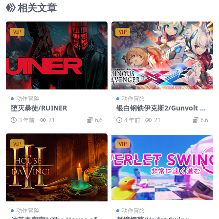
相关文章
VIP
VIP
动作冒险
动作冒险
堕灭暴徒/RUINER
银白钢铁伊克斯2/Gunvolt C
hronicles: Luminous Aveng
3 年前
21
6.6
4 年前
21
6.6
er iX 2
VIP
VIP
动作冒险
动作冒险