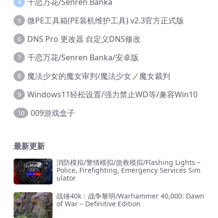
千恋万花/Senren Banka
4
微PE工具箱(PE装机维护工具) v2.3官方正式版
5
DNS Pro 更改器 自定义DNS修改
6
千恋万花/Senren Banka/安卓版
7
魔法少女的魔女审判/魔法少女ノ魔女裁判
8
Windows11轻松设置/强力禁止WD等/兼容Win10
9
009游戏盒子
10
最新更新
消防模拟/警情模拟/急救模拟/Flashing Lights –
Police, Firefighting, Emergency Services Sim
ulator
战锤40k：战争黎明/Warhammer 40,000: Dawn
of War – Definitive Edition