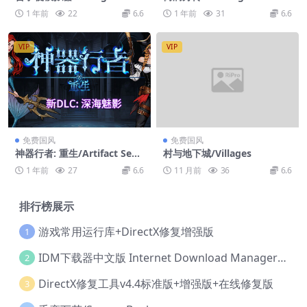
riment Simulator
parate Ways
1 年前
22
6.6
1 年前
31
6.6
VIP
VIP
免费国风
免费国风
神器行者: 重生/Artifact Seek
村与地下城/Villages
er: Resurrection
1 年前
27
6.6
11 月前
36
6.6
排行榜展示
游戏常用运行库+DirectX修复增强版
1
IDM下载器中文版 Internet Download Manager v6.42.36 IDM
2
DirectX修复工具v4.4标准版+增强版+在线修复版
3