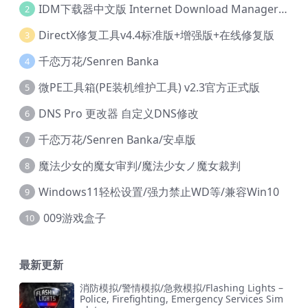
IDM下载器中文版 Internet Download Manager v6.42.36 IDM
2
DirectX修复工具v4.4标准版+增强版+在线修复版
3
千恋万花/Senren Banka
4
微PE工具箱(PE装机维护工具) v2.3官方正式版
5
DNS Pro 更改器 自定义DNS修改
6
千恋万花/Senren Banka/安卓版
7
魔法少女的魔女审判/魔法少女ノ魔女裁判
8
Windows11轻松设置/强力禁止WD等/兼容Win10
9
009游戏盒子
10
最新更新
消防模拟/警情模拟/急救模拟/Flashing Lights –
Police, Firefighting, Emergency Services Sim