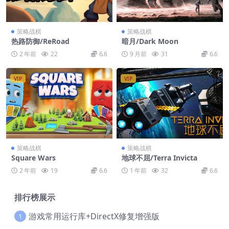
策略战棋
策略战棋
热路防御/ReRoad
暗月/Dark Moon
2 年前
22
6.6
9 月前
31
6.6
VIP
VIP
策略战棋
策略战棋
Square Wars
地球不屈/Terra Invicta
2 年前
19
6.6
1 年前
32
6.6
排行榜展示
游戏常用运行库+DirectX修复增强版
1