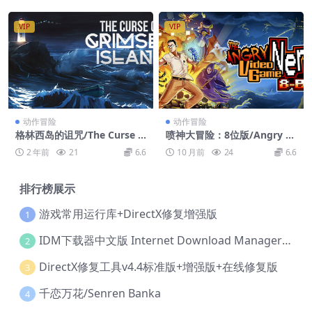
VIP
VIP
动作冒险
动作冒险
格林西岛的诅咒/The Curse O
喷神大冒险：8位版/Angry Vi
f Grimsey Island
deo Game Nerd 8-bit
2 年前
21
6.6
10 月前
24
6.6
排行榜展示
游戏常用运行库+DirectX修复增强版
1
IDM下载器中文版 Internet Download Manager v6.42.36 IDM
2
DirectX修复工具v4.4标准版+增强版+在线修复版
3
千恋万花/Senren Banka
4