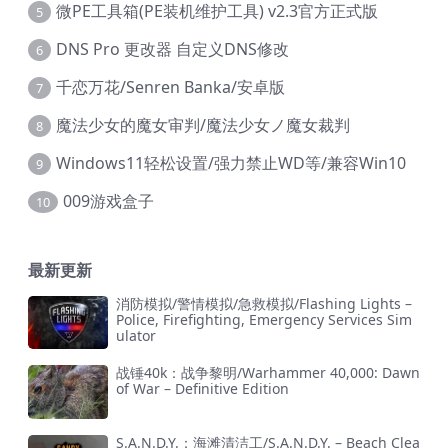
微PE工具箱(PE装机维护工具) v2.3官方正式版
5
DNS Pro 更改器 自定义DNS修改
6
千恋万花/Senren Banka/安卓版
7
魔法少女的魔女审判/魔法少女ノ魔女裁判
8
Windows11轻松设置/强力禁止WD等/兼容Win10
9
009游戏盒子
10
最新更新
消防模拟/警情模拟/急救模拟/Flashing Lights –
Police, Firefighting, Emergency Services Sim
ulator
战锤40k：战争黎明/Warhammer 40,000: Dawn
of War – Definitive Edition
S.A.N.D.Y.：海滩清洁工/S.A.N.D.Y. – Beach Clea