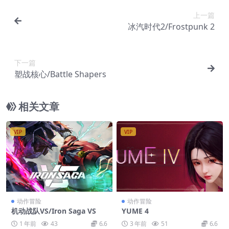
上一篇
冰汽时代2/Frostpunk 2
下一篇
塑战核心/Battle Shapers
相关文章
VIP
VIP
动作冒险
动作冒险
机动战队VS/Iron Saga VS
YUME 4
1 年前
43
6.6
3 年前
51
6.6