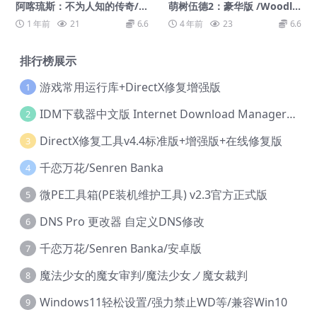
阿喀琉斯：不为人知的传奇/A
萌树伍德2：豪华版 /Woodle
chilles: Legends Untold
Tree 2: Deluxe Plus
1 年前
21
6.6
4 年前
23
6.6
排行榜展示
游戏常用运行库+DirectX修复增强版
1
IDM下载器中文版 Internet Download Manager v6.42.36 IDM
2
DirectX修复工具v4.4标准版+增强版+在线修复版
3
千恋万花/Senren Banka
4
微PE工具箱(PE装机维护工具) v2.3官方正式版
5
DNS Pro 更改器 自定义DNS修改
6
千恋万花/Senren Banka/安卓版
7
魔法少女的魔女审判/魔法少女ノ魔女裁判
8
Windows11轻松设置/强力禁止WD等/兼容Win10
9