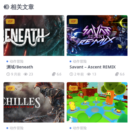
相关文章
VIP
VIP
动作冒险
动作冒险
渊域/Beneath
Savant – Ascent REMIX
9 月前
23
6.6
2 年前
13
6.6
VIP
VIP
动作冒险
动作冒险