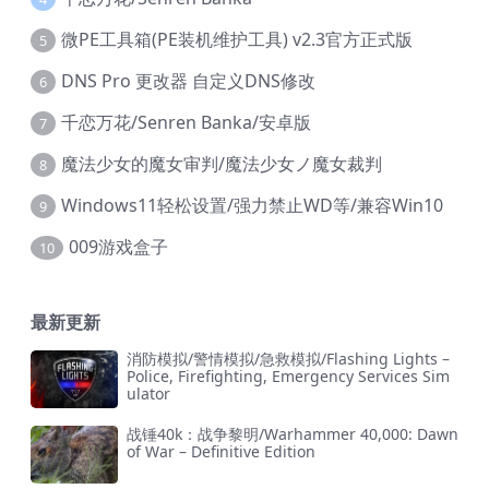
微PE工具箱(PE装机维护工具) v2.3官方正式版
5
DNS Pro 更改器 自定义DNS修改
6
千恋万花/Senren Banka/安卓版
7
魔法少女的魔女审判/魔法少女ノ魔女裁判
8
Windows11轻松设置/强力禁止WD等/兼容Win10
9
009游戏盒子
10
最新更新
消防模拟/警情模拟/急救模拟/Flashing Lights –
Police, Firefighting, Emergency Services Sim
ulator
战锤40k：战争黎明/Warhammer 40,000: Dawn
of War – Definitive Edition