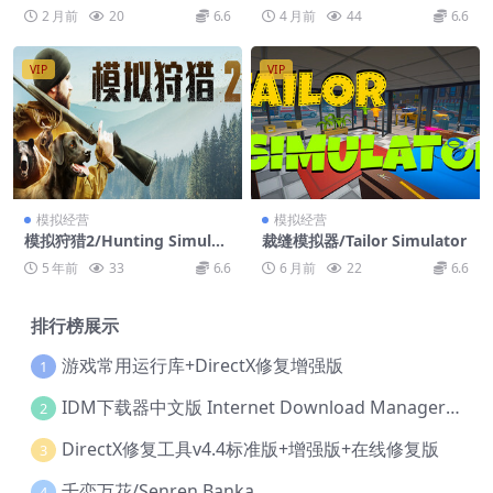
2 月前
20
6.6
4 月前
44
6.6
VIP
VIP
模拟经营
模拟经营
模拟狩猎2/Hunting Simulat
裁缝模拟器/Tailor Simulator
or 2
5 年前
33
6.6
6 月前
22
6.6
排行榜展示
游戏常用运行库+DirectX修复增强版
1
IDM下载器中文版 Internet Download Manager v6.42.36 IDM
2
DirectX修复工具v4.4标准版+增强版+在线修复版
3
千恋万花/Senren Banka
4