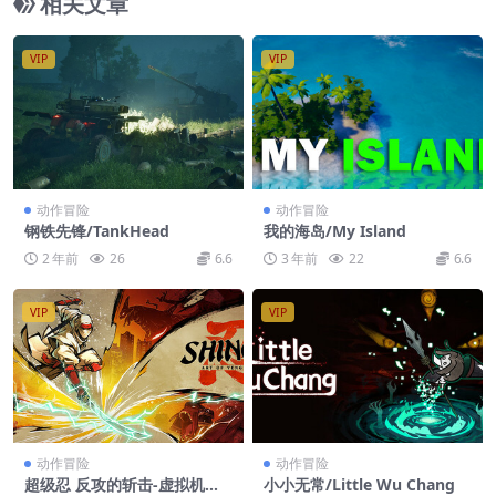
相关文章
VIP
VIP
动作冒险
动作冒险
钢铁先锋/TankHead
我的海岛/My Island
2 年前
26
6.6
3 年前
22
6.6
VIP
VIP
动作冒险
动作冒险
超级忍 反攻的斩击-虚拟机版/
小小无常/Little Wu Chang