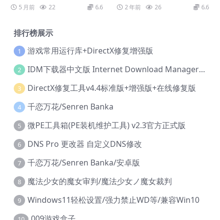
SHINOBI: Art of Vengeance
5 月前
22
6.6
2 年前
26
6.6
HYPERVISOR
排行榜展示
游戏常用运行库+DirectX修复增强版
1
IDM下载器中文版 Internet Download Manager v6.42.36 IDM
2
DirectX修复工具v4.4标准版+增强版+在线修复版
3
千恋万花/Senren Banka
4
微PE工具箱(PE装机维护工具) v2.3官方正式版
5
DNS Pro 更改器 自定义DNS修改
6
千恋万花/Senren Banka/安卓版
7
魔法少女的魔女审判/魔法少女ノ魔女裁判
8
Windows11轻松设置/强力禁止WD等/兼容Win10
9
009游戏盒子
10