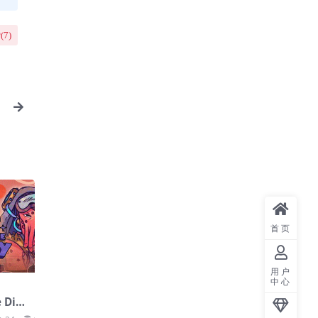
(
7
)
首页
用户
中心
Din
he Ga