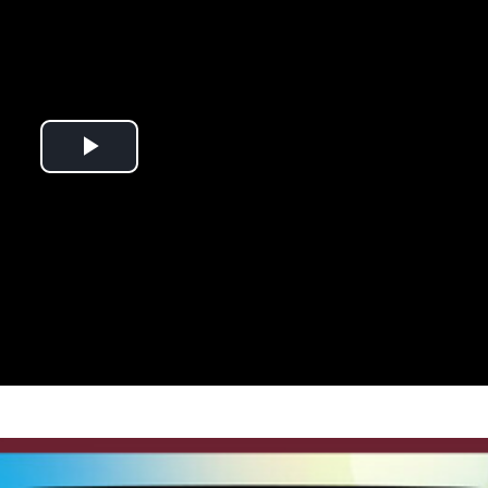
Play
Video