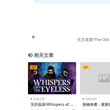
无言老婆/The Old
相关文章
VIP
VIP
策略战棋
策略战棋
无目低语/Whispers of t
怪物来袭：滚滚征
he Eyeless
sters are Comi