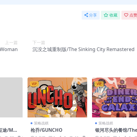
分享
收藏
点赞
上一篇
下一篇
 Woman
沉没之城重制版/The Sinking City Remastered
VIP
VIP
策略战棋
策略战棋
途/Mon
枪乔/GUNCHO
银河尽头的餐馆/The 
ng! Rock
er at the End of t