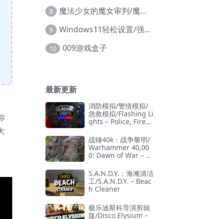
魔法少女的魔女审判/魔法少女ノ魔女裁判
8
Windows11轻松设置/强力禁止WD等/兼容Win10
9
009游戏盒子
10
最新更新
消防模拟/警情模拟/
急救模拟/Flashing Li
你
ghts – Police, Firefi
ghting, Emergency
大
Services Simulator
战锤40k：战争黎明/
Warhammer 40,00
0: Dawn of War – D
efinitive Edition
S.A.N.D.Y.：海滩清洁
工/S.A.N.D.Y. – Beac
h Cleaner
极乐迪斯科导演剪辑
版/Disco Elysium –