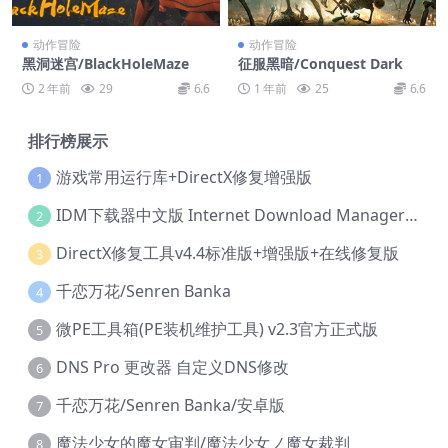
动作冒险
动作冒险
黑洞迷宫/BlackHoleMaze
征服黑暗/Conquest Dark
2 年前
29
6.6
1 年前
25
6.6
排行榜展示
游戏常用运行库+DirectX修复增强版
1
IDM下载器中文版 Internet Download Manager v6.42.36 IDM
2
DirectX修复工具v4.4标准版+增强版+在线修复版
3
千恋万花/Senren Banka
4
微PE工具箱(PE装机维护工具) v2.3官方正式版
5
DNS Pro 更改器 自定义DNS修改
6
千恋万花/Senren Banka/安卓版
7
魔法少女的魔女审判/魔法少女ノ魔女裁判
8