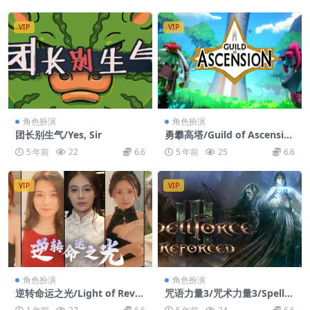
VIP
VIP
角色扮演
角色扮演
团长别生气/Yes, Sir
勇攀高塔/Guild of Ascensio
n
5 年前
22
6.6
5 年前
25
6.6
VIP
VIP
角色扮演
角色扮演
逆转命运之光/Light of Rever
咒语力量3/咒术力量3/Spellfo
sing Destiny
rce 3