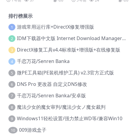
1 年前
37
6.6
5 年前
24
6.6
排行榜展示
游戏常用运行库+DirectX修复增强版
1
IDM下载器中文版 Internet Download Manager v6.42.36 IDM
2
DirectX修复工具v4.4标准版+增强版+在线修复版
3
千恋万花/Senren Banka
4
微PE工具箱(PE装机维护工具) v2.3官方正式版
5
DNS Pro 更改器 自定义DNS修改
6
千恋万花/Senren Banka/安卓版
7
魔法少女的魔女审判/魔法少女ノ魔女裁判
8
Windows11轻松设置/强力禁止WD等/兼容Win10
9
009游戏盒子
10