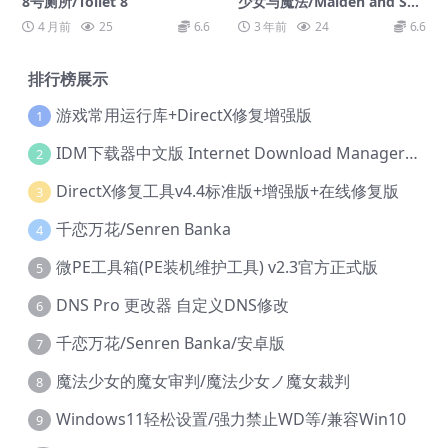
8号厕所/Toilet 8
少女与魔法/Maiden and Spe
ll
4 月前
25
6.6
3 年前
24
6.6
排行榜展示
游戏常用运行库+DirectX修复增强版
1
IDM下载器中文版 Internet Download Manager v6.42.36 IDM
2
DirectX修复工具v4.4标准版+增强版+在线修复版
3
千恋万花/Senren Banka
4
微PE工具箱(PE装机维护工具) v2.3官方正式版
5
DNS Pro 更改器 自定义DNS修改
6
千恋万花/Senren Banka/安卓版
7
魔法少女的魔女审判/魔法少女ノ魔女裁判
8
Windows11轻松设置/强力禁止WD等/兼容Win10
9