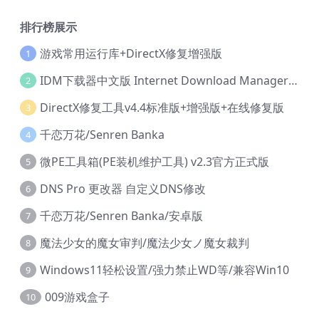
排行榜展示
游戏常用运行库+DirectX修复增强版
1
IDM下载器中文版 Internet Download Manager v6.42.36 IDM
2
DirectX修复工具v4.4标准版+增强版+在线修复版
3
千恋万花/Senren Banka
4
微PE工具箱(PE装机维护工具) v2.3官方正式版
5
DNS Pro 更改器 自定义DNS修改
6
千恋万花/Senren Banka/安卓版
7
魔法少女的魔女审判/魔法少女ノ魔女裁判
8
Windows11轻松设置/强力禁止WD等/兼容Win10
9
009游戏盒子
10