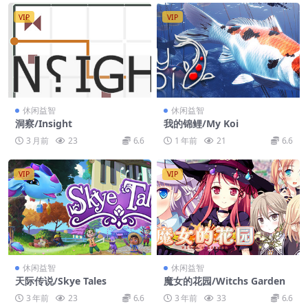
VIP
VIP
休闲益智
休闲益智
洞察/Insight
我的锦鲤/My Koi
3 月前
23
6.6
1 年前
21
6.6
VIP
VIP
休闲益智
休闲益智
天际传说/Skye Tales
魔女的花园/Witchs Garden
3 年前
23
6.6
3 年前
33
6.6