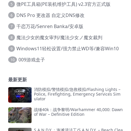
微PE工具箱(PE装机维护工具) v2.3官方正式版
5
DNS Pro 更改器 自定义DNS修改
6
千恋万花/Senren Banka/安卓版
7
魔法少女的魔女审判/魔法少女ノ魔女裁判
8
Windows11轻松设置/强力禁止WD等/兼容Win10
9
009游戏盒子
10
最新更新
消防模拟/警情模拟/急救模拟/Flashing Lights –
Police, Firefighting, Emergency Services Sim
ulator
战锤40k：战争黎明/Warhammer 40,000: Dawn
of War – Definitive Edition
S.A.N.D.Y.：海滩清洁工/S.A.N.D.Y. – Beach Clea