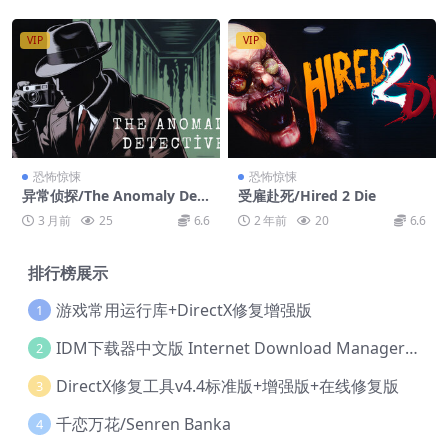
VIP
VIP
恐怖惊悚
恐怖惊悚
异常侦探/The Anomaly Det
受雇赴死/Hired 2 Die
ective
3 月前
25
6.6
2 年前
20
6.6
排行榜展示
游戏常用运行库+DirectX修复增强版
1
IDM下载器中文版 Internet Download Manager v6.42.36 IDM
2
DirectX修复工具v4.4标准版+增强版+在线修复版
3
千恋万花/Senren Banka
4