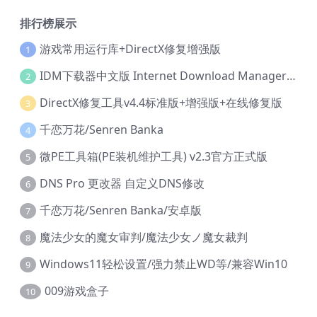
排行榜展示
游戏常用运行库+DirectX修复增强版
1
IDM下载器中文版 Internet Download Manager v6.42.36 IDM
2
DirectX修复工具v4.4标准版+增强版+在线修复版
3
千恋万花/Senren Banka
4
微PE工具箱(PE装机维护工具) v2.3官方正式版
5
DNS Pro 更改器 自定义DNS修改
6
千恋万花/Senren Banka/安卓版
7
魔法少女的魔女审判/魔法少女ノ魔女裁判
8
Windows11轻松设置/强力禁止WD等/兼容Win10
9
009游戏盒子
10