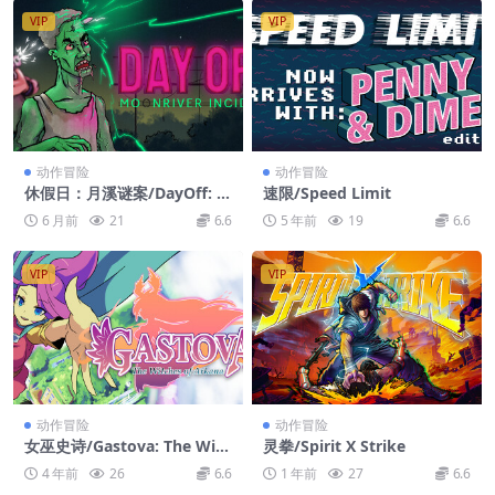
VIP
VIP
动作冒险
动作冒险
休假日：月溪谜案/DayOff: M
速限/Speed Limit
oonriver incident
6 月前
21
6.6
5 年前
19
6.6
VIP
VIP
动作冒险
动作冒险
女巫史诗/Gastova: The Witc
灵拳/Spirit X Strike
hes of Arkana
4 年前
26
6.6
1 年前
27
6.6