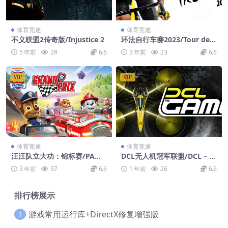
体育竞速
体育竞速
不义联盟2传奇版/Injustice 2
环法自行车赛2023/Tour de F
rance 2023
5 年前
28
6.6
3 年前
23
6.6
VIP
VIP
体育竞速
体育竞速
汪汪队立大功：锦标赛/PAW
DCL无人机冠军联盟/DCL – T
Patrol: Grand Prix
he Game
3 年前
37
6.6
1 年前
26
6.6
排行榜展示
游戏常用运行库+DirectX修复增强版
1