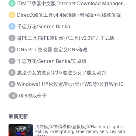
IDM下载器中文版 Internet Download Manager v6.42.36 IDM
2
DirectX修复工具v4.4标准版+增强版+在线修复版
3
千恋万花/Senren Banka
4
微PE工具箱(PE装机维护工具) v2.3官方正式版
5
DNS Pro 更改器 自定义DNS修改
6
千恋万花/Senren Banka/安卓版
7
魔法少女的魔女审判/魔法少女ノ魔女裁判
8
Windows11轻松设置/强力禁止WD等/兼容Win10
9
009游戏盒子
10
最新更新
消防模拟/警情模拟/急救模拟/Flashing Lights –
Police, Firefighting, Emergency Services Sim