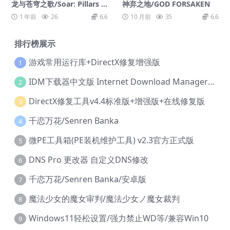
龙与苍穹之歌/Soar: Pillars o
神弃之地/GOD FORSAKEN
f Tasneem
1 年前
26
6.6
10 月前
35
6.6
排行榜展示
游戏常用运行库+DirectX修复增强版
1
IDM下载器中文版 Internet Download Manager v6.42.36 IDM
2
DirectX修复工具v4.4标准版+增强版+在线修复版
3
千恋万花/Senren Banka
4
微PE工具箱(PE装机维护工具) v2.3官方正式版
5
DNS Pro 更改器 自定义DNS修改
6
千恋万花/Senren Banka/安卓版
7
魔法少女的魔女审判/魔法少女ノ魔女裁判
8
Windows11轻松设置/强力禁止WD等/兼容Win10
9