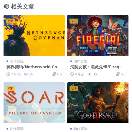
相关文章
VIP
VIP
动作冒险
动作冒险
冥界契约/Netherworld Cove
消防女孩：急救先锋/Firegirl:
nant
Hack ‘n Splash Rescue
1 年前
38
6.6
4 年前
35
6.6
VIP
VIP
动作冒险
动作冒险