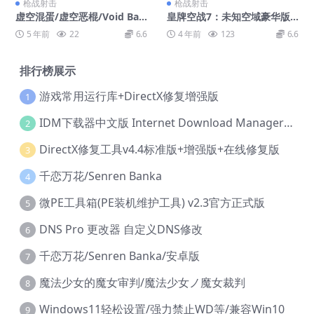
枪战射击
枪战射击
虚空混蛋/虚空恶棍/Void Bas
皇牌空战7：未知空域豪华版/
tards
ACE COMBAT 7: SKIES UNK
5 年前
22
6.6
4 年前
123
6.6
NOWN Deluxe Edition
排行榜展示
游戏常用运行库+DirectX修复增强版
1
IDM下载器中文版 Internet Download Manager v6.42.36 IDM
2
DirectX修复工具v4.4标准版+增强版+在线修复版
3
千恋万花/Senren Banka
4
微PE工具箱(PE装机维护工具) v2.3官方正式版
5
DNS Pro 更改器 自定义DNS修改
6
千恋万花/Senren Banka/安卓版
7
魔法少女的魔女审判/魔法少女ノ魔女裁判
8
Windows11轻松设置/强力禁止WD等/兼容Win10
9