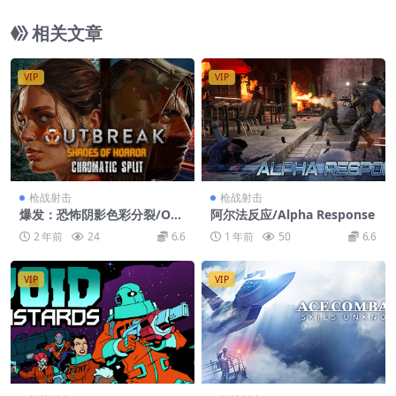
相关文章
VIP
VIP
枪战射击
枪战射击
爆发：恐怖阴影色彩分裂/Out
阿尔法反应/Alpha Response
break: Shades of Horror Ch
2 年前
24
6.6
1 年前
50
6.6
romatic Split
VIP
VIP