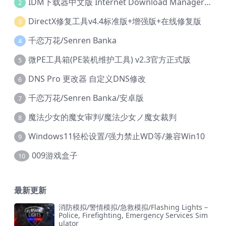
IDM下载器中文版 Internet Download Manager v6.42.36 IDM
2
DirectX修复工具v4.4标准版+增强版+在线修复版
3
千恋万花/Senren Banka
4
微PE工具箱(PE装机维护工具) v2.3官方正式版
5
DNS Pro 更改器 自定义DNS修改
6
千恋万花/Senren Banka/安卓版
7
魔法少女的魔女审判/魔法少女ノ魔女裁判
8
Windows11轻松设置/强力禁止WD等/兼容Win10
9
009游戏盒子
10
最新更新
消防模拟/警情模拟/急救模拟/Flashing Lights –
Police, Firefighting, Emergency Services Sim
ulator