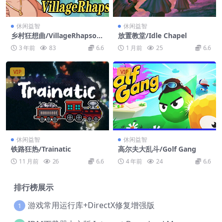
休闲益智
休闲益智
乡村狂想曲/VillageRhapsod
放置教堂/Idle Chapel
y
3 年前
83
6.6
1 月前
25
6.6
VIP
VIP
休闲益智
休闲益智
铁路狂热/Trainatic
高尔夫大乱斗/Golf Gang
11 月前
26
6.6
4 年前
24
6.6
排行榜展示
游戏常用运行库+DirectX修复增强版
1