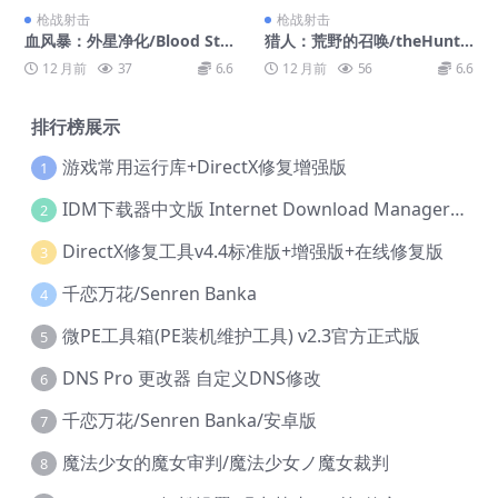
枪战射击
枪战射击
血风暴：外星净化/Blood Sto
猎人：荒野的召唤/theHunte
rm: Alien Purge
r: Call of the Wild
12 月前
37
6.6
12 月前
56
6.6
排行榜展示
游戏常用运行库+DirectX修复增强版
1
IDM下载器中文版 Internet Download Manager v6.42.36 IDM
2
DirectX修复工具v4.4标准版+增强版+在线修复版
3
千恋万花/Senren Banka
4
微PE工具箱(PE装机维护工具) v2.3官方正式版
5
DNS Pro 更改器 自定义DNS修改
6
千恋万花/Senren Banka/安卓版
7
魔法少女的魔女审判/魔法少女ノ魔女裁判
8