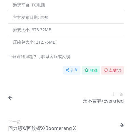
游玩平台:
PC电脑
官方发布日期:
未知
游戏大小:
373.32MB
压缩包大小:
212.76MB
下载遇到问题？可联系客服或反馈
分享
收藏
点赞(
7
)
上一篇
永不言弃/Evertried
下一篇
回力镖X/回旋镖X/Boomerang X