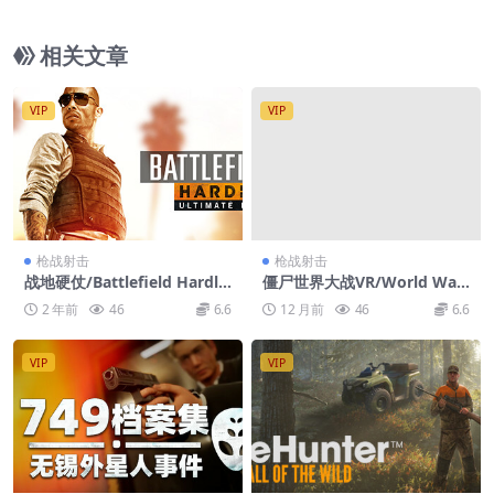
相关文章
VIP
VIP
枪战射击
枪战射击
战地硬仗/Battlefield Hardli
僵尸世界大战VR/World War
ne
Z VR
2 年前
46
6.6
12 月前
46
6.6
VIP
VIP