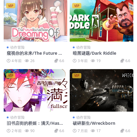
VIP
VIP
动作冒险
动作冒险
窥视你的未来/The Future Yo
暗黑谜题/Dark Riddle
u’ve Been Dreaming Of
4 年前
26
6.6
3 年前
19
6.6
VIP
VIP
动作冒险
动作冒险
旧书店街的桥姬：满天/Hashi
破碎新生/Wreckborn
hime Old Book Town fullsc
2 年前
90
6.6
7 月前
17
6.6
reen