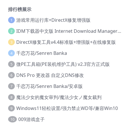
排行榜展示
游戏常用运行库+DirectX修复增强版
1
IDM下载器中文版 Internet Download Manager v6.42.36 IDM
2
DirectX修复工具v4.4标准版+增强版+在线修复版
3
千恋万花/Senren Banka
4
微PE工具箱(PE装机维护工具) v2.3官方正式版
5
DNS Pro 更改器 自定义DNS修改
6
千恋万花/Senren Banka/安卓版
7
魔法少女的魔女审判/魔法少女ノ魔女裁判
8
Windows11轻松设置/强力禁止WD等/兼容Win10
9
009游戏盒子
10