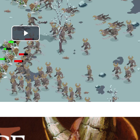
Play
Video