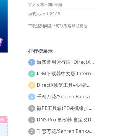
官方发布日期:
未知
游戏大小:
1.22GB
下载遇到问题？可联系客服或反馈
排行榜展示
游戏常用运行库+DirectX修复增强版
1
IDM下载器中文版 Internet Download Manager v6.42.36 IDM
2
DirectX修复工具v4.4标准版+增强版+在线修复版
3
千恋万花/Senren Banka
4
微PE工具箱(PE装机维护工具) v2.3官方正式版
5
DNS Pro 更改器 自定义DNS修改
内容
6
千恋万花/Senren Banka/安卓版
7