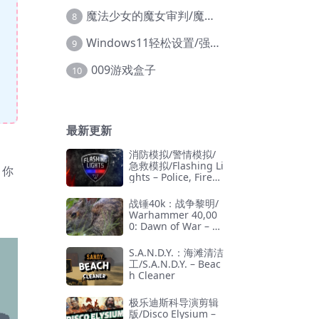
魔法少女的魔女审判/魔法少女ノ魔女裁判
8
Windows11轻松设置/强力禁止WD等/兼容Win10
9
009游戏盒子
10
最新更新
消防模拟/警情模拟/
急救模拟/Flashing Li
，你
ghts – Police, Firefi
ghting, Emergency
Services Simulator
战锤40k：战争黎明/
Warhammer 40,00
0: Dawn of War – D
efinitive Edition
S.A.N.D.Y.：海滩清洁
工/S.A.N.D.Y. – Beac
h Cleaner
极乐迪斯科导演剪辑
版/Disco Elysium –