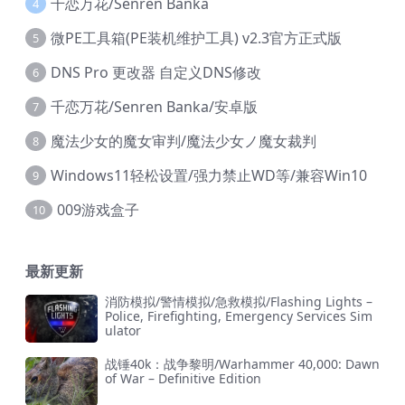
千恋万花/Senren Banka
4
微PE工具箱(PE装机维护工具) v2.3官方正式版
5
DNS Pro 更改器 自定义DNS修改
6
千恋万花/Senren Banka/安卓版
7
魔法少女的魔女审判/魔法少女ノ魔女裁判
8
Windows11轻松设置/强力禁止WD等/兼容Win10
9
009游戏盒子
10
最新更新
消防模拟/警情模拟/急救模拟/Flashing Lights –
Police, Firefighting, Emergency Services Sim
ulator
战锤40k：战争黎明/Warhammer 40,000: Dawn
of War – Definitive Edition