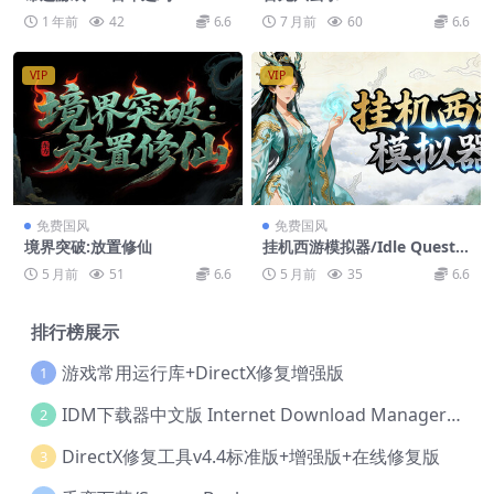
of Fate 2: A Century’s Pro
1 年前
42
6.6
7 月前
60
6.6
mise
VIP
VIP
免费国风
免费国风
境界突破:放置修仙
挂机西游模拟器/Idle Quest S
imulator
5 月前
51
6.6
5 月前
35
6.6
排行榜展示
游戏常用运行库+DirectX修复增强版
1
IDM下载器中文版 Internet Download Manager v6.42.36 IDM
2
DirectX修复工具v4.4标准版+增强版+在线修复版
3